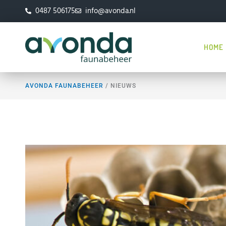
Ga
0487 506175
info@avonda.nl
naar
de
inhoud
HOME
AVONDA FAUNABEHEER
/
NIEUWS