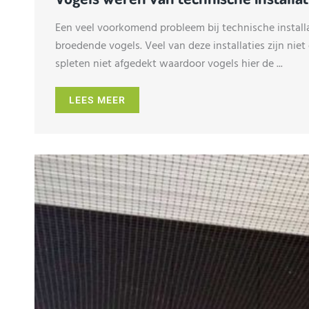
Een veel voorkomend probleem bij technische installa
broedende vogels. Veel van deze installaties zijn ni
spleten niet afgedekt waardoor vogels hier de ...
LEES MEER