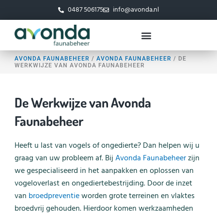
Ga
0487 506175
info@avonda.nl
naar
de
inhoud
AVONDA FAUNABEHEER
/
AVONDA FAUNABEHEER
/
DE
WERKWIJZE VAN AVONDA FAUNABEHEER
De Werkwijze van Avonda
Faunabeheer
Heeft u last van vogels of ongedierte? Dan helpen wij u
graag van uw probleem af. Bij
Avonda Faunabeheer
zijn
we gespecialiseerd in het aanpakken en oplossen van
vogeloverlast en ongediertebestrijding. Door de inzet
van
broedpreventie
worden grote terreinen en vlaktes
broedvrij gehouden. Hierdoor komen werkzaamheden