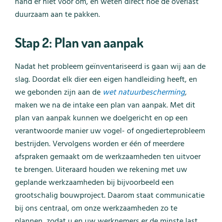
hand er niet voor om, en weten direct hoe de overlast
duurzaam aan te pakken.
Stap 2: Plan van aanpak
Nadat het probleem geïnventariseerd is gaan wij aan de
slag. Doordat elk dier een eigen handleiding heeft, en
we gebonden zijn aan de
wet natuurbescherming
,
maken we na de intake een plan van aanpak. Met dit
plan van aanpak kunnen we doelgericht en op een
verantwoorde manier uw vogel- of ongedierteprobleem
bestrijden. Vervolgens worden er één of meerdere
afspraken gemaakt om de werkzaamheden ten uitvoer
te brengen. Uiteraard houden we rekening met uw
geplande werkzaamheden bij bijvoorbeeld een
grootschalig bouwproject. Daarom staat communicatie
bij ons centraal, om onze werkzaamheden zo te
plannen, zodat u en uw werknemers er de minste last