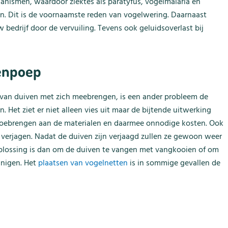
nismen, waardoor ziektes als paratyfus, vogelmalaria en
n. Dit is de voornaamste reden van vogelwering. Daarnaast
edrijf door de vervuiling. Tevens ook geluidsoverlast bij
venpoep
 van duiven met zich meebrengen, is een ander probleem de
 Het ziet er niet alleen vies uit maar de bijtende uitwerking
toebrengen aan de materialen en daarmee onnodige kosten. Ook
e verjagen. Nadat de duiven zijn verjaagd zullen ze gewoon weer
oplossing is dan om de duiven te vangen met vangkooien of om
inigen. Het
plaatsen van vogelnetten
is in sommige gevallen de