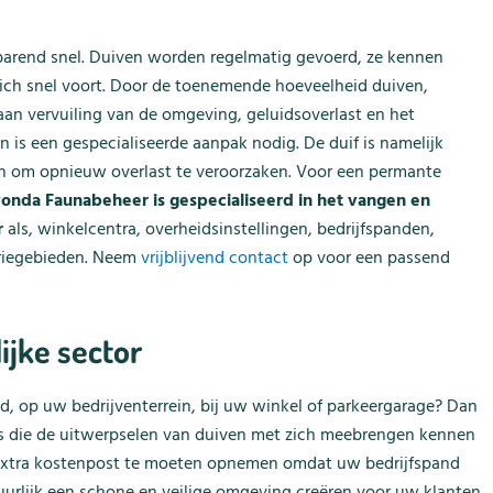
barend snel. Duiven worden regelmatig gevoerd, ze kennen
 zich snel voort. Door de toenemende hoeveelheid duiven,
aan vervuiling van de omgeving, geluidsoverlast en het
n is een gespecialiseerde aanpak nodig. De duif is namelijk
en om opnieuw overlast te veroorzaken. Voor een permante
onda Faunabeheer is gespecialiseerd in het vangen en
r
als, winkelcentra, overheidsinstellingen, bedrijfspanden,
triegebieden. Neem
vrijblijvend contact
op voor een passend
ijke sector
d, op uw bedrijventerrein, bij uw winkel of parkeergarage? Dan
o’s die de uitwerpselen van duiven met zich meebrengen kennen
 extra kostenpost te moeten opnemen omdat uw bedrijfspand
tuurlijk een schone en veilige omgeving creëren voor uw klanten