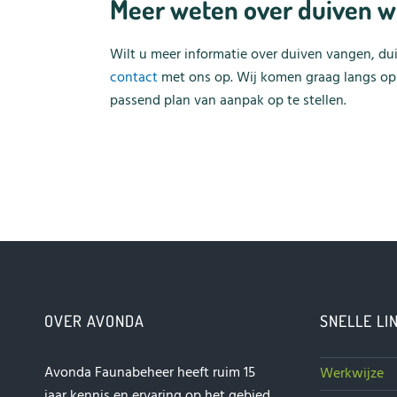
Meer weten over duiven w
Wilt u meer informatie over duiven vangen, du
contact
met ons op. Wij komen graag langs op 
passend plan van aanpak op te stellen.
OVER AVONDA
SNELLE LI
Avonda Faunabeheer heeft ruim 15
Werkwijze
jaar kennis en ervaring op het gebied