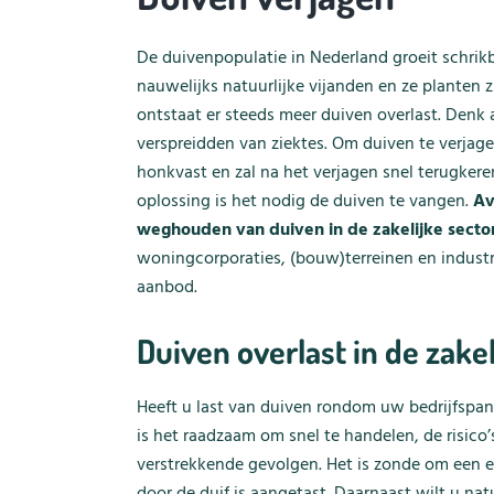
De duivenpopulatie in Nederland groeit schrik
nauwelijks natuurlijke vijanden en ze planten
ontstaat er steeds meer duiven overlast. Denk 
verspreidden van ziektes. Om duiven te verjage
honkvast en zal na het verjagen snel terugker
oplossing is het nodig de duiven te vangen.
Av
weghouden van duiven in de zakelijke secto
woningcorporaties, (bouw)terreinen en indus
aanbod.
Duiven overlast in de zakel
Heeft u last van duiven rondom uw bedrijfspan
is het raadzaam om snel te handelen, de risic
verstrekkende gevolgen. Het is zonde om een
door de duif is aangetast. Daarnaast wilt u na