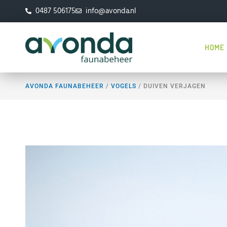
Ga
0487 506175
info@avonda.nl
naar
de
inhoud
HOME
AVONDA FAUNABEHEER
/
VOGELS
/
DUIVEN VERJAGEN