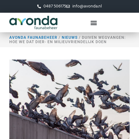
Ga
0487 506175
info@avonda.nl
naar
de
inhoud
AVONDA FAUNABEHEER
/
NIEUWS
/
DUIVEN WEGVANGEN:
HOE WE DAT DIER- EN MILIEUVRIENDELIJK DOEN