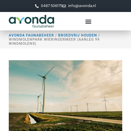
Ga
0487 506175
info@avonda.nl
naar
de
inhoud
AVONDA FAUNABEHEER
/
BROEDVRIJ HOUDEN
/
WINDMOLENPARK WIERINGERMEER (AANLEG 99
WINDMOLENS)