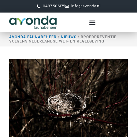
Ga
0487 506175
info@avonda.nl
naar
de
inhoud
AVONDA FAUNABEHEER
/
NIEUWS
/
BROEDPREVENTIE
VOLGENS NEDERLANDSE WET- EN REGELGEVING