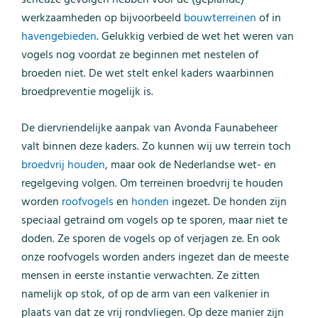
serieuze gevolgen hebben voor de (geplande)
werkzaamheden op bijvoorbeeld
bouwterreinen
of in
havengebieden
. Gelukkig verbied de wet het weren van
vogels nog voordat ze beginnen met nestelen of
broeden niet. De wet stelt enkel kaders waarbinnen
broedpreventie mogelijk is.
De diervriendelijke aanpak van Avonda Faunabeheer
valt binnen deze kaders. Zo kunnen wij uw terrein toch
broedvrij houden
, maar ook de Nederlandse wet- en
regelgeving volgen. Om terreinen broedvrij te houden
worden
roofvogels
en
honden
ingezet. De honden zijn
speciaal getraind om vogels op te sporen, maar niet te
doden. Ze sporen de vogels op of verjagen ze. En ook
onze roofvogels worden anders ingezet dan de meeste
mensen in eerste instantie verwachten. Ze zitten
namelijk op stok, of op de arm van een valkenier in
plaats van dat ze vrij rondvliegen. Op deze manier zijn